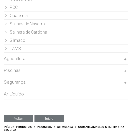
PCC
Quaternia
Salinas de Navarra
Salinera de Cardona
Silmaco
TAMS
Agricultura
Piscinas
Segurança
Ar Líquido
Voltar
Início
INÍCIO :
PRODUTOS
/
INDÚSTRIA
/
CRIMOLARA
/
CORANTE AMARELO S TARTRAZINA
85% E102