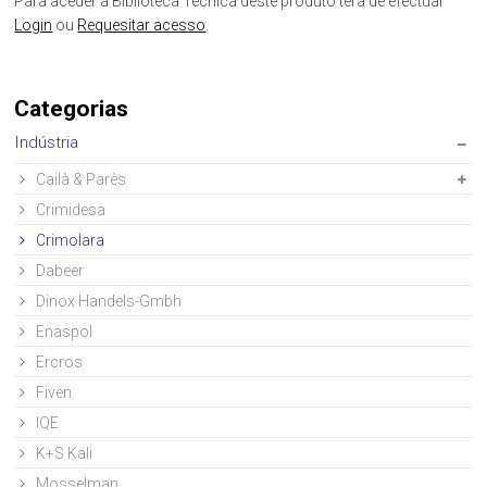
Para aceder à Biblioteca Técnica deste produto terá de efectuar
Login
ou
Requesitar acesso
.
Categorias
Indústria
Cailà & Parès
Crimidesa
Crimolara
Dabeer
Dinox Handels-Gmbh
Enaspol
Ercros
Fiven
IQE
K+S Kali
Mosselman