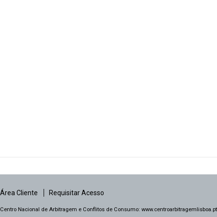
Área Cliente
Requisitar Acesso
Centro Nacional de Arbitragem e Conflitos de Consumo:
www.centroarbitragemlisboa.pt