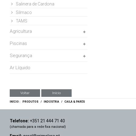
Salinera de Cardona
Silmaco
TAMS
Agricultura
Piscinas
Segurança
Ar Líquido
Voltar
Início
INÍCIO :
PRODUTOS
/
INDÚSTRIA
/
CAILÀ & PARÈS
Telefone:
+351 21 444 71 40
(chamada para a rede fixa nacional)