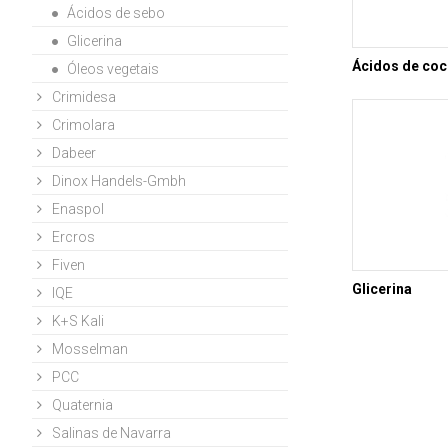
Ácidos de sebo
Glicerina
Ácidos de co
Óleos vegetais
Crimidesa
Crimolara
Dabeer
Dinox Handels-Gmbh
Enaspol
Ercros
Fiven
Glicerina
IQE
K+S Kali
Mosselman
PCC
Quaternia
Salinas de Navarra