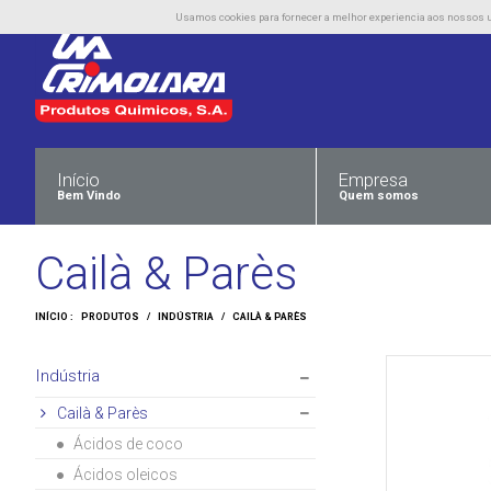
Usamos cookies para fornecer a melhor experiencia aos nossos uti
Início
Empresa
Bem Vindo
Quem somos
Cailà & Parès
INÍCIO :
PRODUTOS
/
INDÚSTRIA
/
CAILÀ & PARÈS
Indústria
Cailà & Parès
Ácidos de coco
Ácidos oleicos