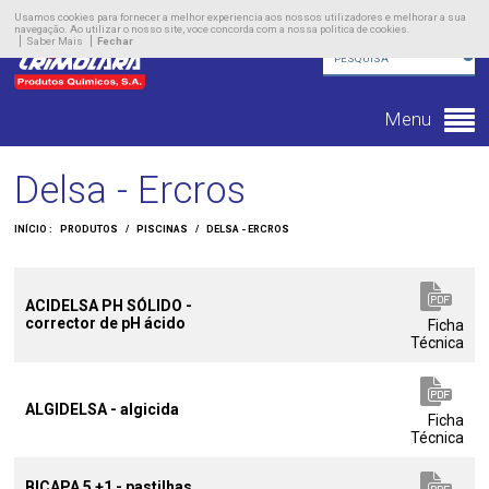
Empresa
Usamos cookies para fornecer a melhor experiencia aos nossos utilizadores e melhorar a sua
navegação. Ao utilizar o nosso site, voce concorda com a nossa politica de cookies.
Saber Mais
Fechar
Produtos
Novidades
Menu
Contacto
Delsa - Ercros
INÍCIO :
PRODUTOS
/
PISCINAS
/
DELSA - ERCROS
ACIDELSA PH SÓLIDO -
corrector de pH ácido
Ficha
Técnica
ALGIDELSA - algicida
Ficha
Técnica
BICAPA 5 +1 - pastilhas