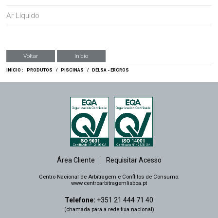
Ar Líquido
Voltar
Início
INÍCIO :
PRODUTOS
/
PISCINAS
/
DELSA - ERCROS
Área Cliente
Requisitar Acesso
Centro Nacional de Arbitragem e Conflitos de Consumo:
www.centroarbitragemlisboa.pt
Telefone:
+351 21 444 71 40
(chamada para a rede fixa nacional)