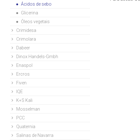
Ácidos de sebo
Glicerina
Óleos vegetais
Crimidesa
Crimolara
Dabeer
Dinox Handels-Gmbh
Enaspol
Ercros
Fiven
IQE
K+S Kali
Mosselman
PCC
Quaternia
Salinas de Navarra