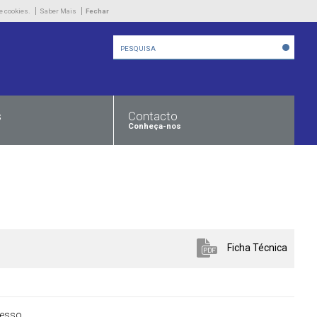
Empresa
e cookies.
Saber Mais
Fechar
Produtos
Novidades
Contacto
s
Contacto
Conheça-nos
Ficha Técnica
cesso
.