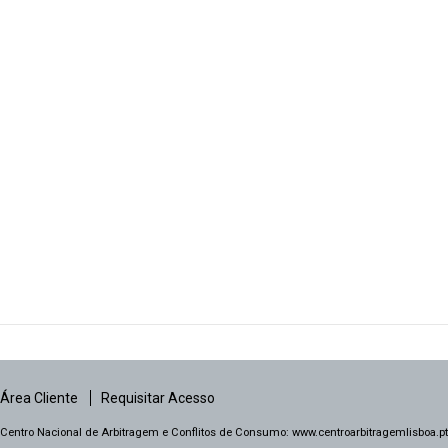
Área Cliente
Requisitar Acesso
Centro Nacional de Arbitragem e Conflitos de Consumo:
www.centroarbitragemlisboa.pt