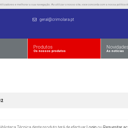
lizadores e melhorar a sua navegação. Ao utilizar o nosso site, voce concorda com a nossa politica d
geral@crimolara.pt
Produtos
Novidade
Os nossos produtos
As notícias
12
iblioteca Técnica deste produto terá de efectuar
Login
ou
Requesitar a