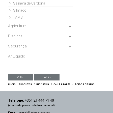
Salinera de Cardona
Silmaco
TAMS
Agricultura
Piscinas
Segurança
Ar Líquido
Voltar
Início
INÍCIO :
PRODUTOS
/
INDÚSTRIA
/
CAILÀ & PARÈS
/
ÁCIDOS DE SEBO
Telefone:
+351 21 444 71 40
(chamada para a rede fixa nacional)