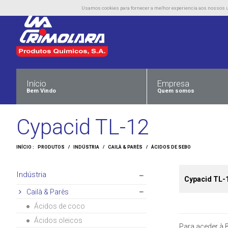
Usamos cookies para fornecer a melhor experiencia aos nossos uti
Início
Empresa
Bem Vindo
Quem somos
Cypacid TL-12
INÍCIO :
PRODUTOS
/
INDÚSTRIA
/
CAILÀ & PARÈS
/
ÁCIDOS DE SEBO
Indústria
Cypacid TL-
Cailà & Parès
Ácidos de coco
Ácidos oleicos
Para aceder à B