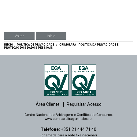
Voltar
Início
INÍCIO :
POLÍTICA DE PRIVACIDADE
/
CRIMOLARA - POLÍTICA DA PRIVACIDADE E
PROTEÇÃO DOS DADOS PESSOAIS
Área Cliente
Requisitar Acesso
Centro Nacional de Arbitragem e Conflitos de Consumo:
www.centroarbitragemlisboa.pt
Telefone:
+351 21 444 71 40
(chamada para a rede fixa nacional)