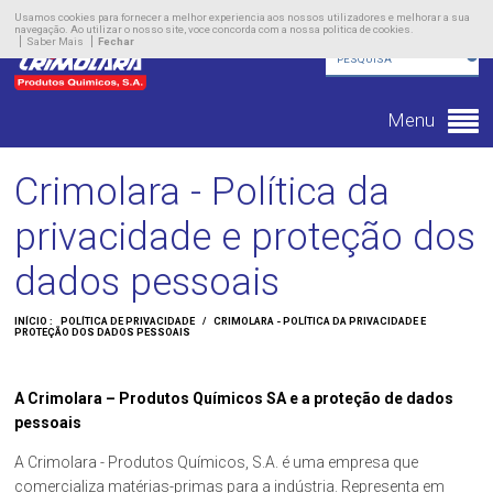
Empresa
Usamos cookies para fornecer a melhor experiencia aos nossos utilizadores e melhorar a sua
navegação. Ao utilizar o nosso site, voce concorda com a nossa politica de cookies.
Saber Mais
Fechar
Produtos
Novidades
Menu
Contacto
Crimolara - Política da
privacidade e proteção dos
dados pessoais
INÍCIO :
POLÍTICA DE PRIVACIDADE
/
CRIMOLARA - POLÍTICA DA PRIVACIDADE E
PROTEÇÃO DOS DADOS PESSOAIS
A Crimolara – Produtos Químicos SA e a proteção de dados
pessoais
A Crimolara - Produtos Químicos, S.A. é uma empresa que
comercializa matérias-primas para a indústria. Representa em