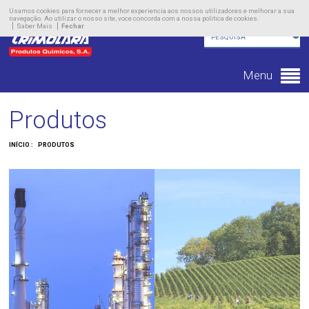
Empresa
Usamos cookies para fornecer a melhor experiencia aos nossos utilizadores e melhorar a sua
navegação. Ao utilizar o nosso site, voce concorda com a nossa politica de cookies.
Saber Mais
Fechar
Produtos
Novidades
Menu
Contacto
Produtos
INÍCIO :
PRODUTOS