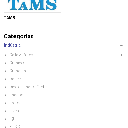
TAMS
Categorias
Indústria
Cailà & Parès
Crimidesa
Crimolara
Dabeer
Dinox Handels-Gmbh
Enaspol
Ercros
Fiven
IQE
K+S Kali