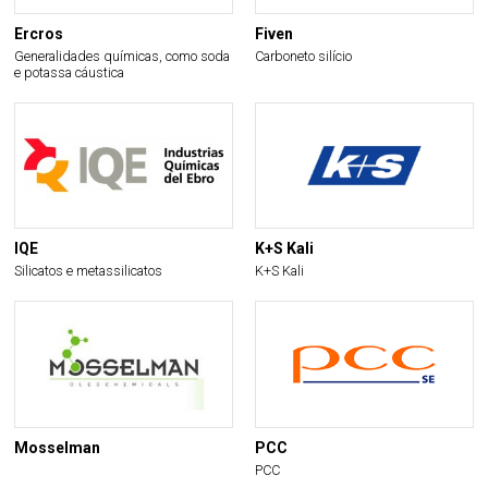
Ercros
Fiven
Generalidades químicas, como soda
Carboneto silício
e potassa cáustica
IQE
K+S Kali
Silicatos e metassilicatos
K+S Kali
Mosselman
PCC
PCC