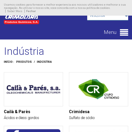
Empresa
Usamos cookies para fornecer a melhor experiencia aos nossos utilizadores e melhorar a sua
navegação. Ao utilizar o nosso site, voce concorda com a nossa politica de cookies.
Saber Mais
Fechar
Produtos
Novidades
Menu
Contacto
Indústria
INÍCIO :
PRODUTOS
/
INDÚSTRIA
Cailà & Parès
Crimidesa
Ácidos e óleos gordos
Sulfato de sódio