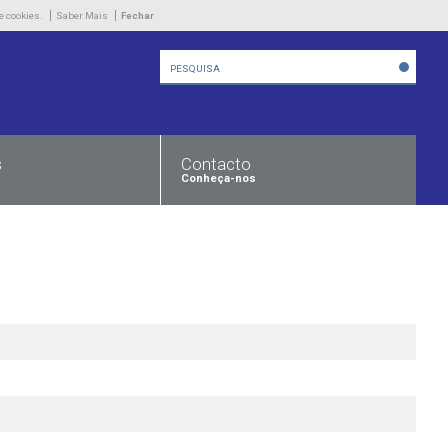
Empresa
e cookies.
Saber Mais
Fechar
Produtos
Novidades
Contacto
s
Contacto
Conheça-nos