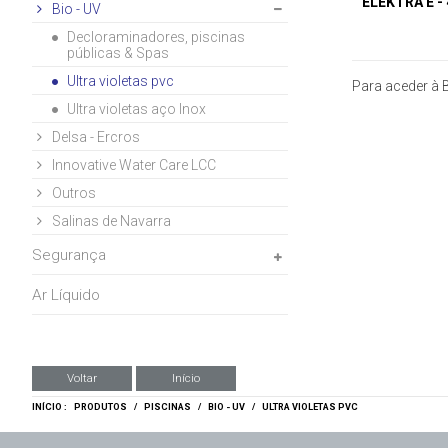
ELEKTRA E - 
Bio - UV
Decloraminadores, piscinas
públicas & Spas
Ultra violetas pvc
Para aceder à B
Ultra violetas aço Inox
Delsa - Ercros
Innovative Water Care LCC
Outros
Salinas de Navarra
Segurança
Ar Líquido
Voltar
Início
INÍCIO :
PRODUTOS
/
PISCINAS
/
BIO - UV
/
ULTRA VIOLETAS PVC