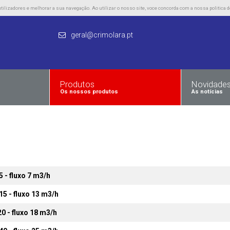
lizadores e melhorar a sua navegação. Ao utilizar o nosso site, voce concorda com a nossa politica d
geral@crimolara.pt
Produtos
Novidade
Os nossos produtos
As notícias
5 - fluxo 7 m3/h
15 - fluxo 13 m3/h
20 - fluxo 18 m3/h