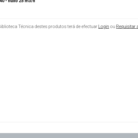
40 - fluxo 25 m3/h
iblioteca Técnica destes produtos terá de efectuar
Login
ou
Requisitar