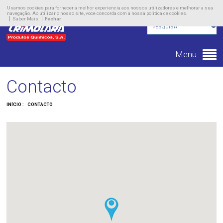
Empresa
Usamos cookies para fornecer a melhor experiencia aos nossos utilizadores e melhorar a sua
navegação. Ao utilizar o nosso site, voce concorda com a nossa politica de cookies.
Saber Mais
Fechar
Produtos
Novidades
Menu
Contacto
Contacto
INÍCIO :
CONTACTO