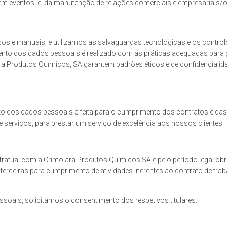
 em eventos, e, da manutenção de relações comerciais e empresariais/o
s e manuais, e utilizamos as salvaguardas tecnológicas e os contr
ento dos dados pessoais é realizado com as práticas adequadas para ga
ara Produtos Químicos, SA garantem padrões éticos e de confidenciali
o dos dados pessoais é feita para o cumprimento dos contratos e das 
erviços, para prestar um serviço de excelência aos nossos clientes.
atual com a Crimolara Produtos Químicos SA e pelo período legal obri
s terceiras para cumprimento de atividades inerentes ao contrato de tra
ssoais, solicitamos o consentimento dos respetivos titulares.