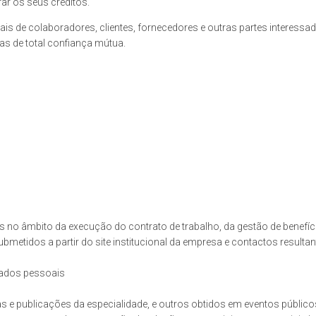
ar os seus créditos.
 de colaboradores, clientes, fornecedores e outras partes interessadas
as de total confiança mútua.
 no âmbito da execução do contrato de trabalho, da gestão de benefíc
metidos a partir do site institucional da empresa e contactos result
dados pessoais
e publicações da especialidade, e outros obtidos em eventos públicos,