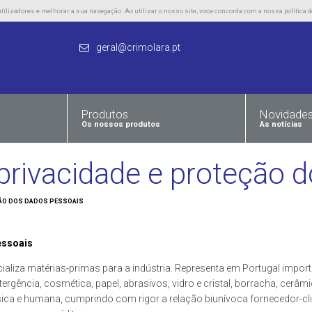
lizadores e melhorar a sua navegação. Ao utilizar o nosso site, voce concorda com a nossa politica d
geral@crimolara.pt
Produtos
Novidade
Os nossos produtos
As notícias
a privacidade e proteção
ÇÃO DOS DADOS PESSOAIS
essoais
liza matérias-primas para a indústria. Representa em Portugal importa
tergência, cosmética, papel, abrasivos, vidro e cristal, borracha, cerâ
sica e humana, cumprindo com rigor a relação biunívoca fornecedor-cli