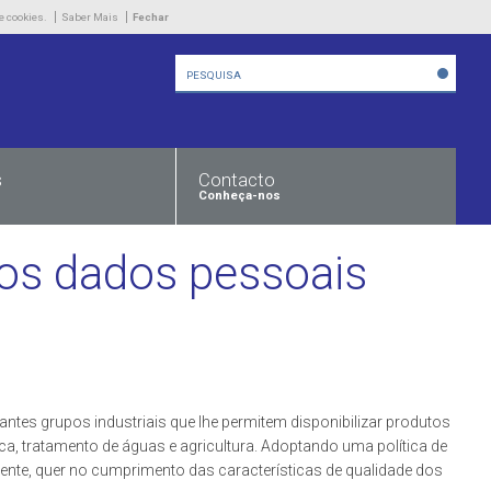
Empresa
e cookies.
Saber Mais
Fechar
Produtos
Novidades
Contacto
s
Contacto
Conheça-nos
 dos dados pessoais
ntes grupos industriais que lhe permitem disponibilizar produtos
mica, tratamento de águas e agricultura. Adoptando uma política de
ente, quer no cumprimento das características de qualidade dos