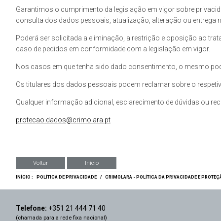
Garantimos o cumprimento da legislação em vigor sobre privaci
consulta dos dados pessoais, atualização, alteração ou entrega n
Poderá ser solicitada a eliminação, a restrição e oposição ao t
caso de pedidos em conformidade com a legislação em vigor.
Nos casos em que tenha sido dado consentimento, o mesmo pode
Os titulares dos dados pessoais podem reclamar sobre o respetiv
Qualquer informação adicional, esclarecimento de dúvidas ou rec
protecao.dados@crimolara.pt
Voltar
Início
INÍCIO :
POLÍTICA DE PRIVACIDADE
/
CRIMOLARA - POLÍTICA DA PRIVACIDADE E PROTE
Telefone:
+351 21 444 71 40
(chamada para a rede fixa nacional)