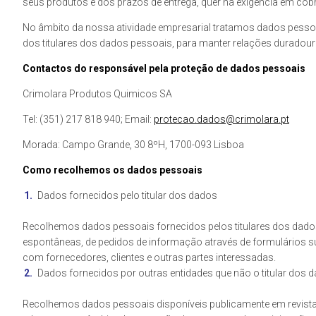
seus produtos e dos prazos de entrega, quer na exigência em cobr
No âmbito da nossa atividade empresarial tratamos dados pessoais
dos titulares dos dados pessoais, para manter relações duradour
Contactos do responsável pela proteção de dados pessoais
Crimolara Produtos Quimicos SA
Tel: (351) 217 818 940; Email:
protecao.dados@crimolara.pt
Morada: Campo Grande, 30 8ºH, 1700-093 Lisboa
Como recolhemos os dados pessoais
Dados fornecidos pelo titular dos dados
Recolhemos dados pessoais fornecidos pelos titulares dos dados
espontâneas, de pedidos de informação através de formulários sub
com fornecedores, clientes e outras partes interessadas.
Dados fornecidos por outras entidades que não o titular dos 
Recolhemos dados pessoais disponíveis publicamente em revistas 