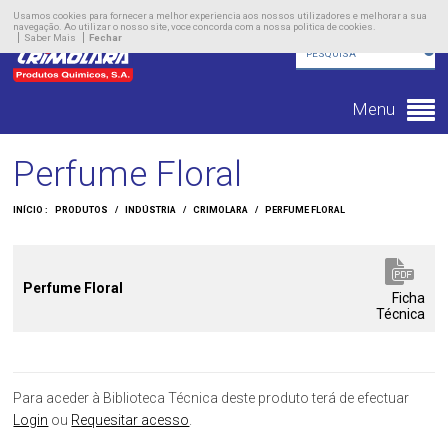
Empresa
Usamos cookies para fornecer a melhor experiencia aos nossos utilizadores e melhorar a sua
navegação. Ao utilizar o nosso site, voce concorda com a nossa politica de cookies.
Saber Mais
Fechar
Produtos
Novidades
Menu
Contacto
Perfume Floral
INÍCIO :
PRODUTOS
/
INDÚSTRIA
/
CRIMOLARA
/
PERFUME FLORAL
Perfume Floral
Ficha
Técnica
Para aceder à Biblioteca Técnica deste produto terá de efectuar
Login
ou
Requesitar acesso
.