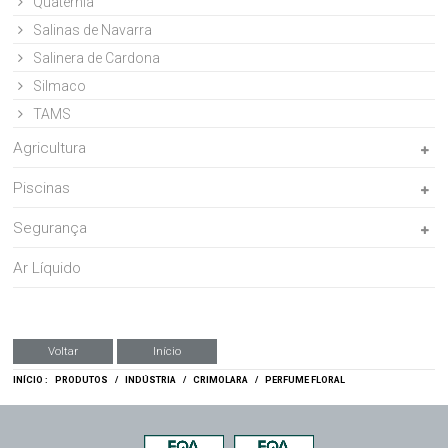
Quaternia
Salinas de Navarra
Salinera de Cardona
Silmaco
TAMS
Agricultura
Piscinas
Segurança
Ar Líquido
Voltar
Início
INÍCIO :
PRODUTOS
/
INDÚSTRIA
/
CRIMOLARA
/
PERFUME FLORAL