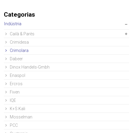
Categorias
Indústria
Cailà & Parès
Crimidesa
Crimolara
Dabeer
Dinox Handels-Gmbh
Enaspol
Ercros
Fiven
IQE
K+S Kali
Mosselman
PCC