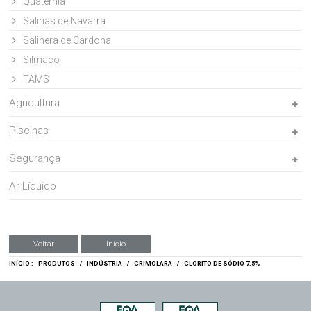
Quaternia
Salinas de Navarra
Salinera de Cardona
Silmaco
TAMS
Agricultura
Piscinas
Segurança
Ar Líquido
Voltar
Início
INÍCIO :
PRODUTOS
/
INDÚSTRIA
/
CRIMOLARA
/
CLORITO DE SÓDIO 7.5%