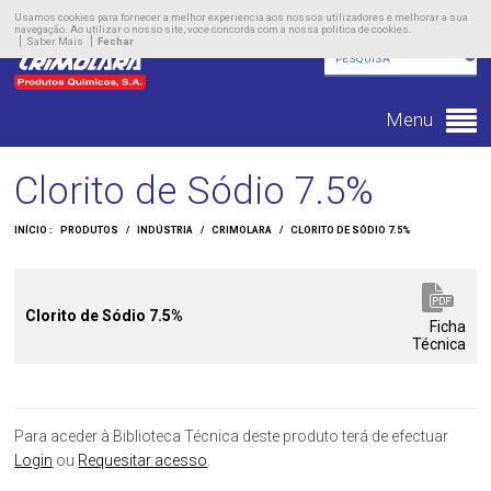
Empresa
Usamos cookies para fornecer a melhor experiencia aos nossos utilizadores e melhorar a sua
navegação. Ao utilizar o nosso site, voce concorda com a nossa politica de cookies.
Saber Mais
Fechar
Produtos
Novidades
Menu
Contacto
Clorito de Sódio 7.5%
INÍCIO :
PRODUTOS
/
INDÚSTRIA
/
CRIMOLARA
/
CLORITO DE SÓDIO 7.5%
Clorito de Sódio 7.5%
Ficha
Técnica
Para aceder à Biblioteca Técnica deste produto terá de efectuar
Login
ou
Requesitar acesso
.