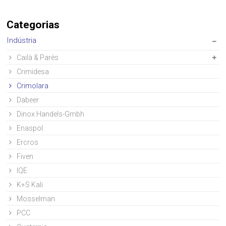
Categorias
Indústria
Cailà & Parès
Crimidesa
Crimolara
Dabeer
Dinox Handels-Gmbh
Enaspol
Ercros
Fiven
IQE
K+S Kali
Mosselman
PCC