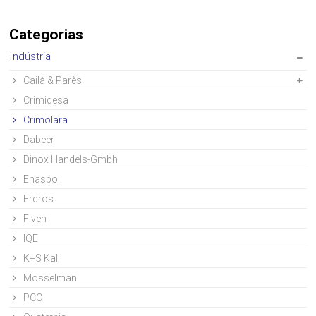
Categorias
Indústria
Cailà & Parès
Crimidesa
Crimolara
Dabeer
Dinox Handels-Gmbh
Enaspol
Ercros
Fiven
IQE
K+S Kali
Mosselman
PCC