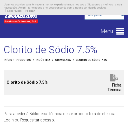
Empresa
Usamos cookies para fornecer a melhor experiencia aos nossos utilizadores e melhorar a sua
navegação. Ao utilizar o nosso site, voce concorda com a nossa politica de cookies.
Saber Mais
Fechar
Produtos
Novidades
Menu
Contacto
Clorito de Sódio 7.5%
INÍCIO :
PRODUTOS
/
INDÚSTRIA
/
CRIMOLARA
/
CLORITO DE SÓDIO 7.5%
Clorito de Sódio 7.5%
Ficha
Técnica
Para aceder à Biblioteca Técnica deste produto terá de efectuar
Login
ou
Requesitar acesso
.