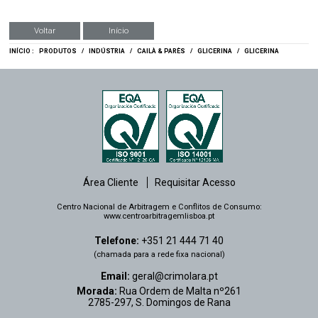
Voltar
Início
INÍCIO :
PRODUTOS
/
INDÚSTRIA
/
CAILÀ & PARÈS
/
GLICERINA
/
GLICERINA
Área Cliente
Requisitar Acesso
Centro Nacional de Arbitragem e Conflitos de Consumo:
www.centroarbitragemlisboa.pt
Telefone:
+351 21 444 71 40
(chamada para a rede fixa nacional)
Email:
geral@crimolara.pt
Morada:
Rua Ordem de Malta nº261
2785-297, S. Domingos de Rana