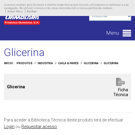
Empresa
Usamos cookies para fornecer a melhor experiencia aos nossos utilizadores e melhorar a sua
navegação. Ao utilizar o nosso site, voce concorda com a nossa politica de cookies.
Saber Mais
Fechar
Produtos
Novidades
Menu
Contacto
Glicerina
INÍCIO :
PRODUTOS
/
INDÚSTRIA
/
CAILÀ & PARÈS
/
GLICERINA
/
GLICERINA
Glicerina
Ficha
Técnica
Para aceder à Biblioteca Técnica deste produto terá de efectuar
Login
ou
Requesitar acesso
.