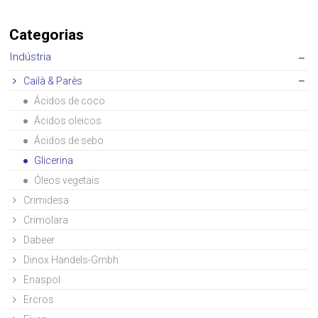
Categorias
Indústria
Cailà & Parès
Ácidos de coco
Ácidos oleicos
Ácidos de sebo
Glicerina
Óleos vegetais
Crimidesa
Crimolara
Dabeer
Dinox Handels-Gmbh
Enaspol
Ercros