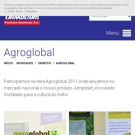
Empresa
Usamos cookies para fornecer a melhor experiencia aos nossos utilizadores e melhorar a sua
navegação. Ao utilizar o nosso site, voce concorda com a nossa politica de cookies.
Saber Mais
Fechar
Produtos
Novidades
Menu
Contacto
Agroglobal
INÍCIO :
NOVIDADES
/
EVENTOS
/
AGROGLOBAL
Participamos na feira Agroglobal 2011 onde lançamos no
mercado nacional o nosso produto Jumpstart, inoculante
fosfatado para a cultura do milho.