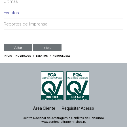
Últimas
Eventos
Recortes de Imprensa
Voltar
Início
INÍCIO :
NOVIDADES
/
EVENTOS
/
AGROGLOBAL
Área Cliente
Requisitar Acesso
Centro Nacional de Arbitragem e Conflitos de Consumo:
www.centroarbitragemlisboa.pt