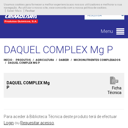
Empresa
Usamos cookies para fornecer a melhor experiencia aos nossos utilizadores e melhorar a sua
navegação. Ao utilizar o nosso site, voce concorda com a nossa politica de cookies.
Saber Mais
Fechar
Produtos
Novidades
Menu
Contacto
DAQUEL COMPLEX Mg P
INÍCIO :
PRODUTOS
/
AGRICULTURA
/
DABEER
/
MICRONUTRIENTES COMPLEXADOS
/
DAQUEL COMPLEX MG P
DAQUEL COMPLEX Mg
P
Ficha
Técnica
Para aceder à Biblioteca Técnica deste produto terá de efectuar
Login
ou
Requesitar acesso
.