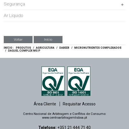
Segurança
Ar Líquido
Voltar
Início
INÍCIO :
PRODUTOS
/
AGRICULTURA
/
DABEER
/
MICRONUTRIENTES COMPLEXADOS
/
DAQUEL COMPLEX MG P
Área Cliente
Requisitar Acesso
Centro Nacional de Arbitragem e Conflitos de Consumo:
www.centroarbitragemlisboa.pt
Telefone:
+351 21 444 71 40