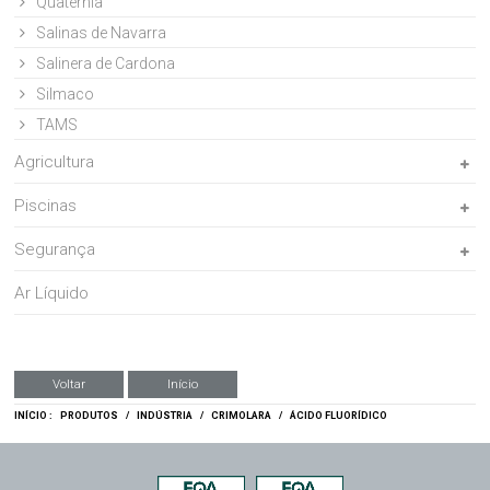
Quaternia
Salinas de Navarra
Salinera de Cardona
Silmaco
TAMS
Agricultura
Piscinas
Segurança
Ar Líquido
Voltar
Início
INÍCIO :
PRODUTOS
/
INDÚSTRIA
/
CRIMOLARA
/
ÁCIDO FLUORÍDICO