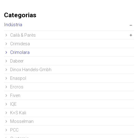
Categorias
Indústria
Cailà & Parès
Crimidesa
Crimolara
Dabeer
Dinox Handels-Gmbh
Enaspol
Ercros
Fiven
IQE
K+S Kali
Mosselman
PCC