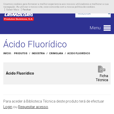
Empresa
Usamos cookies para fornecer a melhor experiencia aos nossos utilizadores e melhorar a sua
navegação. Ao utilizar o nosso site, voce concorda com a nossa politica de cookies.
Saber Mais
Fechar
Produtos
Novidades
Menu
Contacto
Ácido Fluorídico
INÍCIO :
PRODUTOS
/
INDÚSTRIA
/
CRIMOLARA
/
ÁCIDO FLUORÍDICO
Ácido Fluorídico
Ficha
Técnica
Para aceder à Biblioteca Técnica deste produto terá de efectuar
Login
ou
Requesitar acesso
.