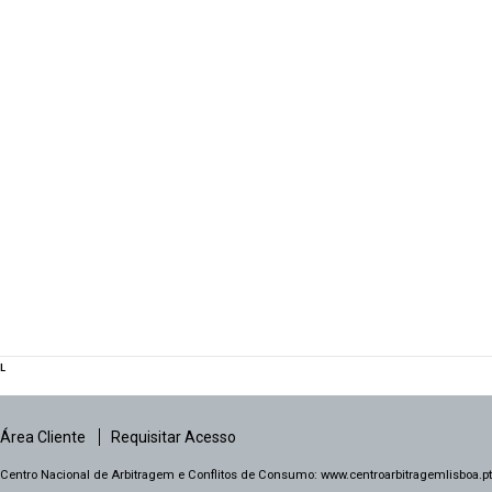
L
Área Cliente
Requisitar Acesso
Centro Nacional de Arbitragem e Conflitos de Consumo:
www.centroarbitragemlisboa.pt