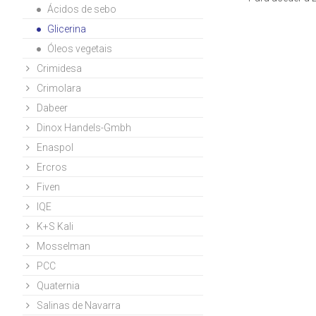
Ácidos de sebo
Glicerina
Óleos vegetais
Crimidesa
Crimolara
Dabeer
Dinox Handels-Gmbh
Enaspol
Ercros
Fiven
IQE
K+S Kali
Mosselman
PCC
Quaternia
Salinas de Navarra