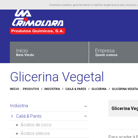
Usamos cookies para fornecer a melhor experiencia aos nossos uti
Início
Empresa
Bem Vindo
Quem somos
Glicerina Vegetal
INÍCIO :
PRODUTOS
/
INDÚSTRIA
/
CAILÀ & PARÈS
/
GLICERINA
/
GLICERINA VEGETA
Indústria
Glicerina Ve
Cailà & Parès
Ácidos de coco
Ácidos oleicos
Para aceder à B