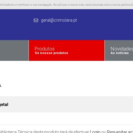
lizadores e melhorar a sua navegação. Ao utilizar o nosso site, voce concorda com a nossa politica d
geral@crimolara.pt
Produtos
Novidade
Os nossos produtos
As notícias
L
getal
iblioteca Técnica deste produto terá de efectuar
Login
ou
Requesitar a