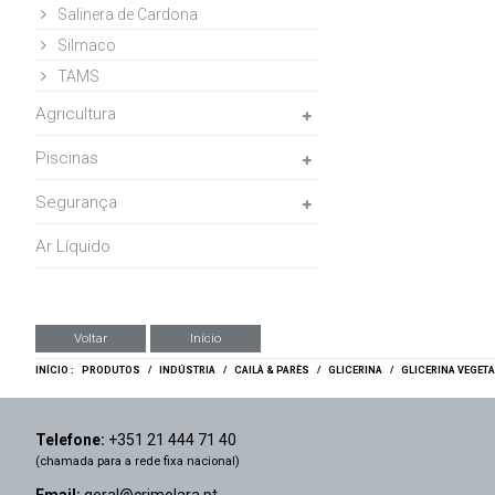
Salinera de Cardona
Silmaco
TAMS
Agricultura
Piscinas
Segurança
Ar Líquido
Voltar
Início
INÍCIO :
PRODUTOS
/
INDÚSTRIA
/
CAILÀ & PARÈS
/
GLICERINA
/
GLICERINA VEGETA
Telefone:
+351 21 444 71 40
(chamada para a rede fixa nacional)