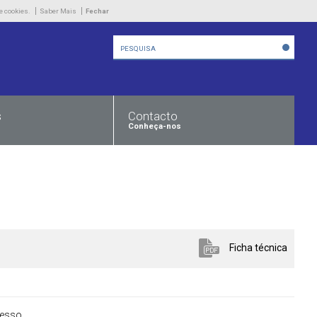
Empresa
e cookies.
Saber Mais
Fechar
Produtos
Novidades
Contacto
s
Contacto
Conheça-nos
Ficha técnica
cesso
.