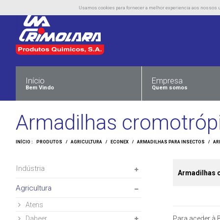
Usamos cookies para fornecer a melhor experiencia aos nossos uti
Início
Empresa
Bem Vindo
Quem somos
Armadilhas cromotróp
INÍCIO :
PRODUTOS
/
AGRICULTURA
/
ECONEX
/
ARMADILHAS PARA INSECTOS
/
AR
Indústria
Armadilhas
Agricultura
Atens
Dabeer
Para aceder à B