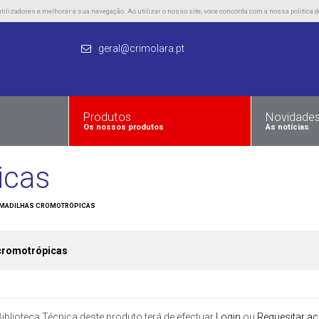
lizadores e melhorar a sua navegação. Ao utilizar o nosso site, voce concorda com a nossa politica d
geral@crimolara.pt
Produtos
Novidade
Os nossos produtos
As notícias
icas
MADILHAS CROMOTRÓPICAS
 cromotrópicas
iblioteca Técnica deste produto terá de efectuar
Login
ou
Requesitar a