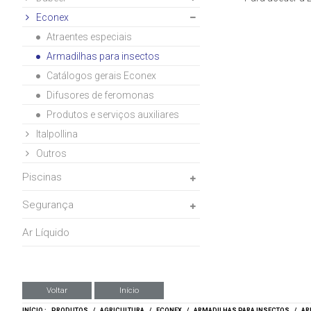
Econex
Atraentes especiais
Armadilhas para insectos
Catálogos gerais Econex
Difusores de feromonas
Produtos e serviços auxiliares
Italpollina
Outros
Piscinas
Segurança
Ar Líquido
Voltar
Início
INÍCIO :
PRODUTOS
/
AGRICULTURA
/
ECONEX
/
ARMADILHAS PARA INSECTOS
/
AR