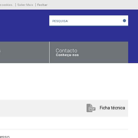
Empresa
e cookies.
Saber Mais
Fechar
Produtos
Novidades
Contacto
s
Contacto
Conheça-nos
Ficha técnica
cesso
.