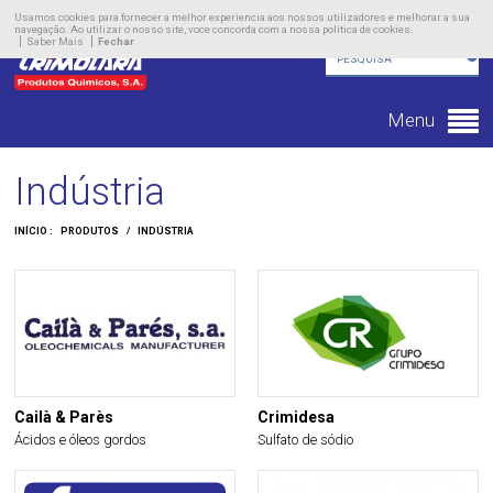
Empresa
Usamos cookies para fornecer a melhor experiencia aos nossos utilizadores e melhorar a sua
navegação. Ao utilizar o nosso site, voce concorda com a nossa politica de cookies.
Saber Mais
Fechar
Produtos
Novidades
Menu
Contacto
Indústria
INÍCIO :
PRODUTOS
/
INDÚSTRIA
Cailà & Parès
Crimidesa
Ácidos e óleos gordos
Sulfato de sódio