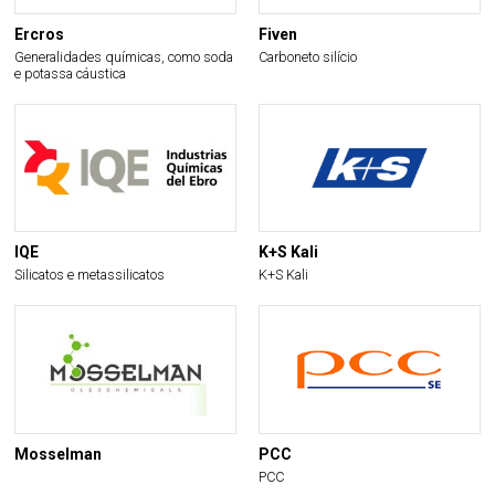
Ercros
Fiven
Generalidades químicas, como soda
Carboneto silício
e potassa cáustica
IQE
K+S Kali
Silicatos e metassilicatos
K+S Kali
Mosselman
PCC
PCC