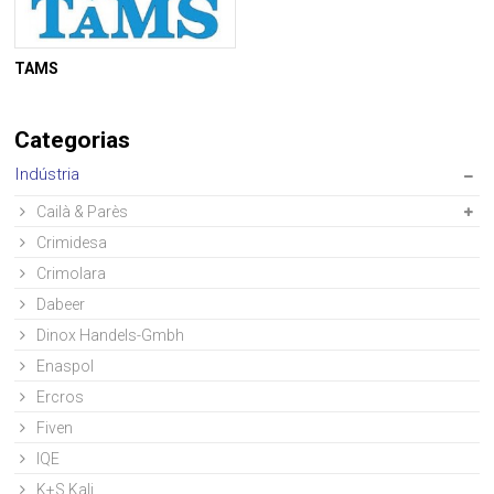
TAMS
Categorias
Indústria
Cailà & Parès
Crimidesa
Crimolara
Dabeer
Dinox Handels-Gmbh
Enaspol
Ercros
Fiven
IQE
K+S Kali