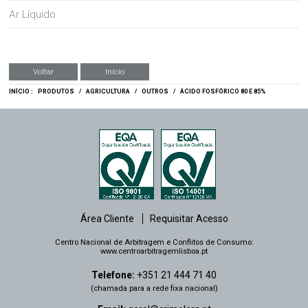
Ar Líquido
Voltar
Início
INÍCIO :
PRODUTOS
/
AGRICULTURA
/
OUTROS
/
ÁCIDO FOSFÓRICO 80 E 85%
Área Cliente
Requisitar Acesso
Centro Nacional de Arbitragem e Conflitos de Consumo:
www.centroarbitragemlisboa.pt
Telefone:
+351 21 444 71 40
(chamada para a rede fixa nacional)