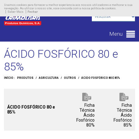
Empresa
Usamos cookies para fornecer a melhor experiencia aos nossos utilizadores e melhorar a sua
navegação. Ao utilizar o nosso site, voce concorda com a nossa politica de cookies.
Saber Mais
Fechar
Produtos
Novidades
Menu
Contacto
ÁCIDO FOSFÓRICO 80 e
85%
INÍCIO :
PRODUTOS
/
AGRICULTURA
/
OUTROS
/
ÁCIDO FOSFÓRICO 80 E 85%
Ficha
Ficha
ÁCIDO FOSFÓRICO 80 e
Técnica
Técnica
85%
Ácido
Ácido
Fosfórico
Fosfórico
80%
85%