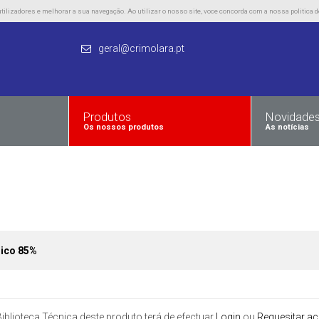
lizadores e melhorar a sua navegação. Ao utilizar o nosso site, voce concorda com a nossa politica d
geral@crimolara.pt
Produtos
Novidade
Os nossos produtos
As notícias
rico 85%
iblioteca Técnica deste produto terá de efectuar
Login
ou
Requesitar a