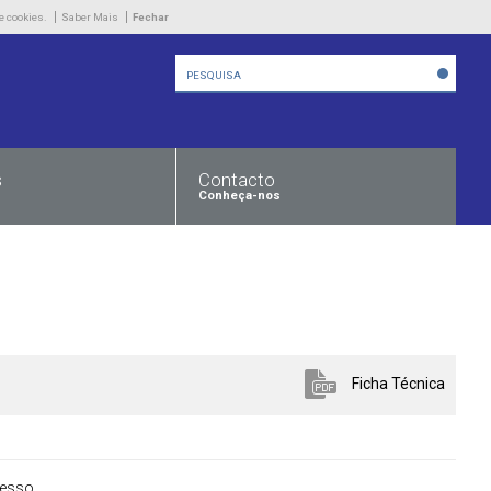
Empresa
e cookies.
Saber Mais
Fechar
Produtos
Novidades
Contacto
s
Contacto
Conheça-nos
Ficha Técnica
cesso
.