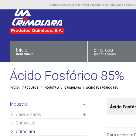
Usamos cookies para fornecer a melhor experiencia aos nossos uti
Início
Empresa
Bem Vindo
Quem somos
Ácido Fosfórico 85%
INÍCIO :
PRODUTOS
/
INDÚSTRIA
/
CRIMOLARA
/
ÁCIDO FOSFÓRICO 85%
Indústria
Ácido Fosfó
Cailà & Parès
Crimidesa
Crimolara
Para aceder à B