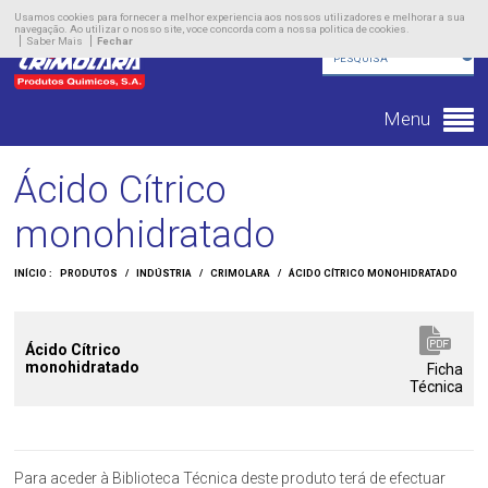
Empresa
Usamos cookies para fornecer a melhor experiencia aos nossos utilizadores e melhorar a sua
navegação. Ao utilizar o nosso site, voce concorda com a nossa politica de cookies.
Saber Mais
Fechar
Produtos
Novidades
Menu
Contacto
Ácido Cítrico
monohidratado
INÍCIO :
PRODUTOS
/
INDÚSTRIA
/
CRIMOLARA
/
ÁCIDO CÍTRICO MONOHIDRATADO
Ácido Cítrico
monohidratado
Ficha
Técnica
Para aceder à Biblioteca Técnica deste produto terá de efectuar