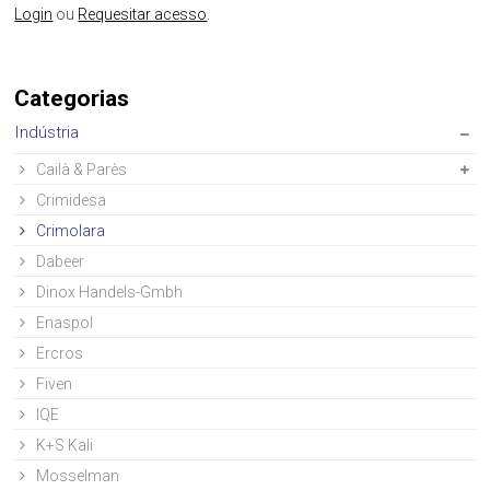
Login
ou
Requesitar acesso
.
Categorias
Indústria
Cailà & Parès
Crimidesa
Crimolara
Dabeer
Dinox Handels-Gmbh
Enaspol
Ercros
Fiven
IQE
K+S Kali
Mosselman