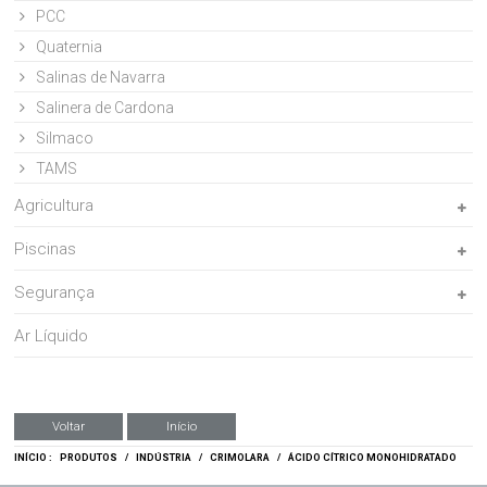
PCC
Quaternia
Salinas de Navarra
Salinera de Cardona
Silmaco
TAMS
Agricultura
Piscinas
Segurança
Ar Líquido
Voltar
Início
INÍCIO :
PRODUTOS
/
INDÚSTRIA
/
CRIMOLARA
/
ÁCIDO CÍTRICO MONOHIDRATADO